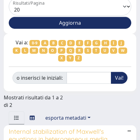
Risultati/Pagina
Vai a:
0-9
A
B
C
D
E
F
G
H
I
J
K
L
M
N
O
P
Q
R
S
T
U
V
W
X
Y
Z
o inserisci le iniziali:
Mostrati risultati da 1 a 2
di 2
esporta metadati
Internal stabilization of Maxwell's
equations in heterogeneous media