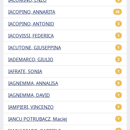
IACOPINO, ANNARITA
48
IACOPINO, ANTONIO
3
IACOVISSI, FEDERICA
1
IACUTONE, GIUSEPPINA
1
IADEMARCO, GIULIO
2
IAFRATE, SONIA
1
IAGNEMMA, ANNALISA
5
IAGNEMMA, DAVID
1
IAMPIERI, VINCENZO
1
IANCU POTRUBACZ, Maciej
7