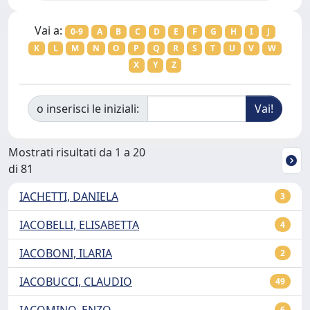
Vai a:
0-9
A
B
C
D
E
F
G
H
I
J
K
L
M
N
O
P
Q
R
S
T
U
V
W
X
Y
Z
o inserisci le iniziali:
Mostrati risultati da 1 a 20
di 81
IACHETTI, DANIELA
3
IACOBELLI, ELISABETTA
4
IACOBONI, ILARIA
2
IACOBUCCI, CLAUDIO
49
IACOMINO, ENZO
6