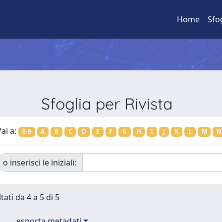
Home
Sfo
Sfoglia per Rivista
ai a:
0-9
A
B
C
D
E
F
G
H
I
J
K
L
M
N
o inserisci le iniziali:
tati da 4 a 5 di 5
esporta metadati