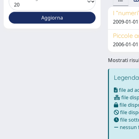
I “numeri
2009-01-01
Piccole a
2006-01-0
Mostrati risul
Legenda
file ad 
file dis
file disp
file disp
file sot
nessun f