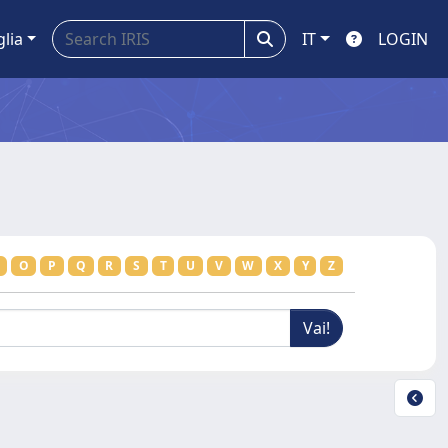
glia
IT
LOGIN
O
P
Q
R
S
T
U
V
W
X
Y
Z