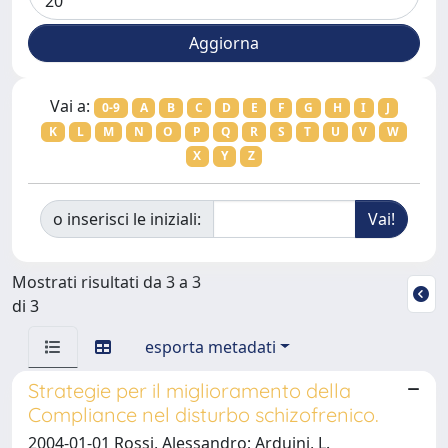
Vai a:
0-9
A
B
C
D
E
F
G
H
I
J
K
L
M
N
O
P
Q
R
S
T
U
V
W
X
Y
Z
o inserisci le iniziali:
Mostrati risultati da 3 a 3
di 3
esporta metadati
Strategie per il miglioramento della
Compliance nel disturbo schizofrenico.
2004-01-01 Rossi, Alessandro; Arduini, L.