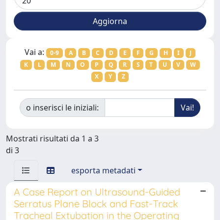
Vai a:
0-9
A
B
C
D
E
F
G
H
I
J
K
L
M
N
O
P
Q
R
S
T
U
V
W
X
Y
Z
o inserisci le iniziali:
Mostrati risultati da 1 a 3
di 3
esporta metadati
A Case Report on Ultrasound-Guided
Serratus Plane Block and Fast-Track
Tracheal Extubation in the Operating