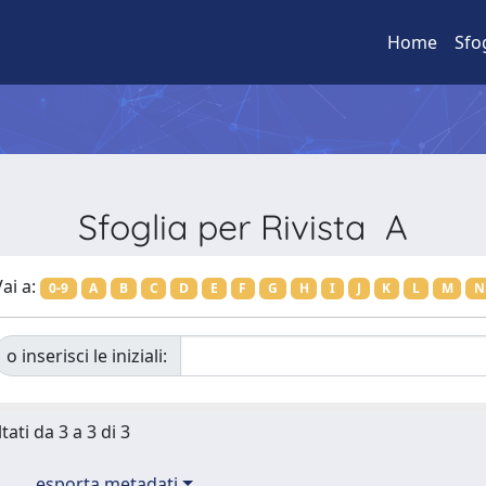
Home
Sfo
Sfoglia per Rivista A
ai a:
0-9
A
B
C
D
E
F
G
H
I
J
K
L
M
N
o inserisci le iniziali:
tati da 3 a 3 di 3
esporta metadati