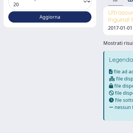
Ultrasoun
Inguinal
2017-01-01 
Mostrati risul
Legenda
file ad 
file dis
file disp
file disp
file sot
nessun f