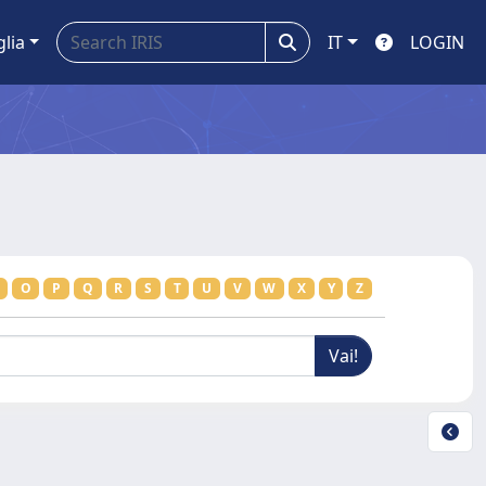
glia
IT
LOGIN
O
P
Q
R
S
T
U
V
W
X
Y
Z