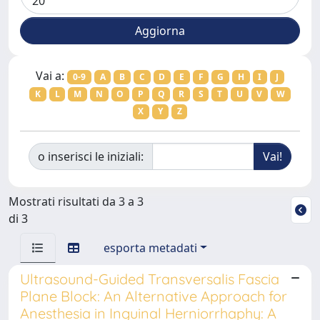
Vai a:
0-9
A
B
C
D
E
F
G
H
I
J
K
L
M
N
O
P
Q
R
S
T
U
V
W
X
Y
Z
o inserisci le iniziali:
Mostrati risultati da 3 a 3
di 3
esporta metadati
Ultrasound-Guided Transversalis Fascia
Plane Block: An Alternative Approach for
Anesthesia in Inguinal Herniorrhaphy: A