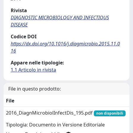
Rivista
DIAGNOSTIC MICROBIOLOGY AND INFECTIOUS
DISEASE
Codice DOI
https://dx.doi.org/10.1016/j.diagmicrobio.2015.11.0
16
Appare nelle tipologie:
1.1 Articolo in rivista
File in questo prodotto:
File
2016_DiagnMicrobiolInfectDis_195.pdf
non disponibili
Tipologia: Documento in Versione Editoriale