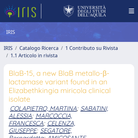
IRIS
IRIS
Catalogo Ricerca
1 Contributo su Rivista
1.1 Articolo in rivista
BlaB-15, a new BlaB metallo-β-
lactamase variant found in an
Elizabethkingia miricola clinical
isolate
COLAPIETRO, MARTINA
;
SABATINI,
ALESSIA
;
MARCOCCIA,
FRANCESCA
;
CELENZA,
GIUSEPPE
;
SEGATORE,
Bernardetta
;
AMICOSANTE,