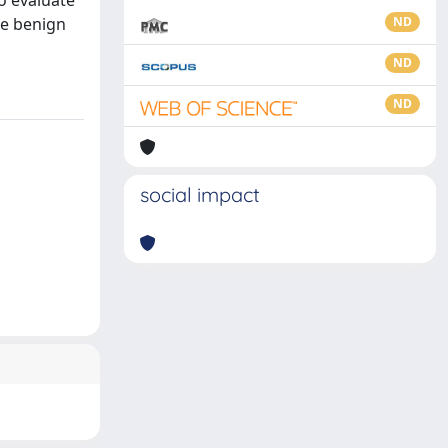
to evaluate
he benign
ND
ND
ND
social impact