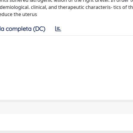
s suffered iatrogenic lesion of the right ureter. In order 
emiological. clinical, and therapeutic characteris- tics of t
reduce the uterus
a completa (DC)