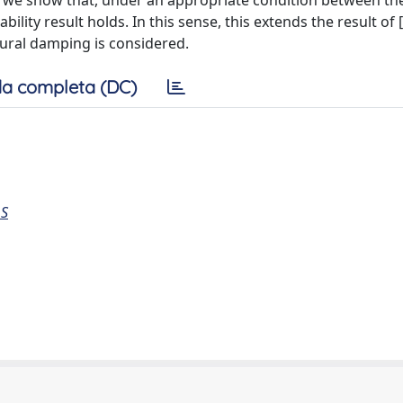
 we show that, under an appropriate condition between the
ity result holds. In this sense, this extends the result of 
tural damping is considered.
a completa (DC)
 S