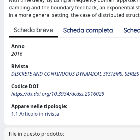
with time delay. By using a frequency domain approach
damping and the boundary feedback, an exponential stabil
in a more general setting, the case of distributed struc
Scheda breve
Scheda completa
Sched
Anno
2016
Rivista
DISCRETE AND CONTINUOUS DYNAMICAL SYSTEMS. SERIES
Codice DOI
https://dx.doi.org/10.3934/dcdss.2016029
Appare nelle tipologie:
1.1 Articolo in rivista
File in questo prodotto: