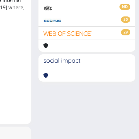
 internal
[19] where,
ND
30
29
social impact