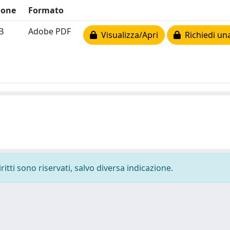
ione
Formato
B
Adobe PDF
Visualizza/Apri
Richiedi un
ritti sono riservati, salvo diversa indicazione.