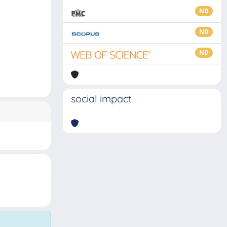
ND
ND
ND
social impact