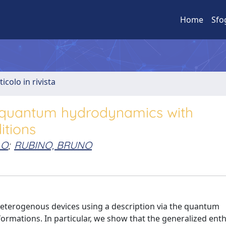
Home
Sfo
ticolo in rivista
nt quantum hydrodynamics with
tions
LO
;
RUBINO, BRUNO
heterogenous devices using a description via the quantum
mations. In particular, we show that the generalized ent