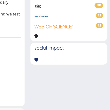
ndary
ND
and we test
12
12
social impact