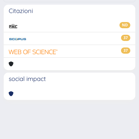
Citazioni
ND
37
37
social impact
Powered by
IRIS
-
about IRIS
-
Utilizzo dei cookie
-
Privacy
Copyright © 2026