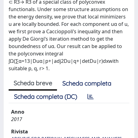
⊂ R3→ R3 of a special class of polyconvex
functionals. Under some structure assumptions on
the energy density, we prove that local minimizers
u are locally bounded. For each component uα of u,
we first prove a Caccioppoli’s inequality and then
apply De Giorgi’s iteration method to get the
boundedness of uα. Our result can be applied to
the polyconvex integral
∫Ω(∑α=13|Duα|p+|adj2Du|q+|detDu|r)dxwith
suitable p, q, r> 1.
Scheda breve
Scheda completa
Scheda completa (DC)
Anno
2017
Rivista