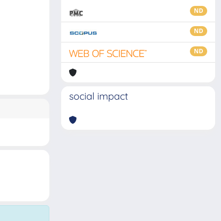
ND
ND
ND
social impact