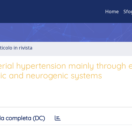
Home
Sfo
ticolo in rivista
rial hypertension mainly through e
gic and neurogenic systems
a completa (DC)