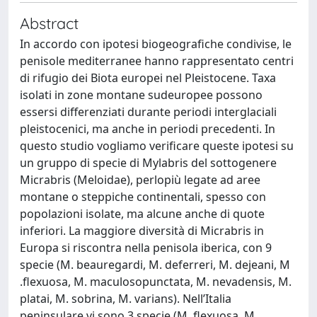
Abstract
In accordo con ipotesi biogeografiche condivise, le
penisole mediterranee hanno rappresentato centri
di rifugio dei Biota europei nel Pleistocene. Taxa
isolati in zone montane sudeuropee possono
essersi differenziati durante periodi interglaciali
pleistocenici, ma anche in periodi precedenti. In
questo studio vogliamo verificare queste ipotesi su
un gruppo di specie di Mylabris del sottogenere
Micrabris (Meloidae), perlopiù legate ad aree
montane o steppiche continentali, spesso con
popolazioni isolate, ma alcune anche di quote
inferiori. La maggiore diversità di Micrabris in
Europa si riscontra nella penisola iberica, con 9
specie (M. beauregardi, M. deferreri, M. dejeani, M
.flexuosa, M. maculosopunctata, M. nevadensis, M.
platai, M. sobrina, M. varians). Nell’Italia
peninsulare vi sono 3 specie (M. flexuosa, M.