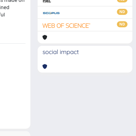
ons made on
bined
ND
ful
ND
social impact