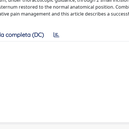
ernum, under thoracoscopic guidance, through 2 small incisi
he sternum restored to the normal anatomical position. Com
ative pain management and this article describes a success
a completa (DC)