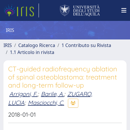
IRIS
IRIS
Catalogo Ricerca
1 Contributo su Rivista
1.1 Articolo in rivista
CT-guided radiofrequency ablation
of spinal osteoblastoma: treatment
and long-term follow-up
Arrigoni, F.
;
Barile, A.
;
ZUGARO,
LUCIA
;
Masciocchi, C.
2018-01-01