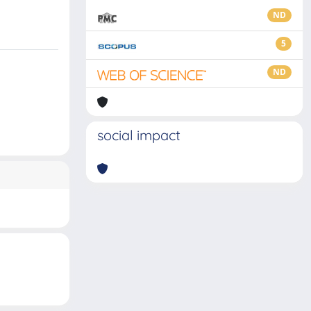
ND
5
ND
social impact