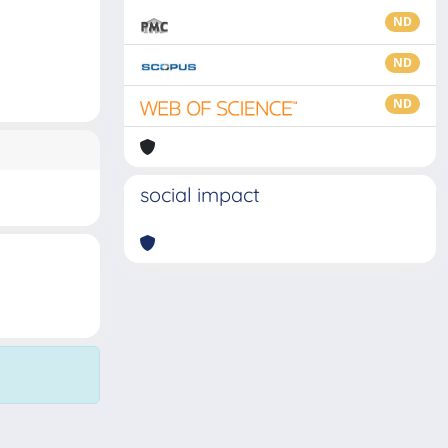
ND
ND
ND
social impact