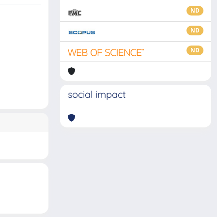
ND
ND
ND
social impact