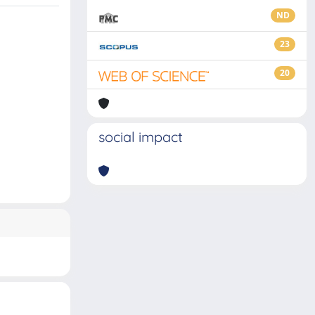
ND
23
20
social impact