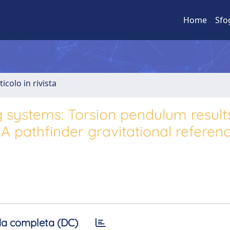
Home
Sfo
ticolo in rivista
ng systems: Torsion pendulum result
A pathfinder gravitational referen
a completa (DC)