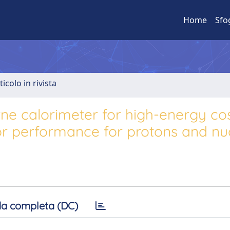
Home
Sfo
ticolo in rivista
rne calorimeter for high-energy co
tor performance for protons and nuc
a completa (DC)