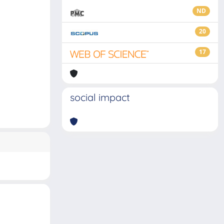
ND
20
17
social impact