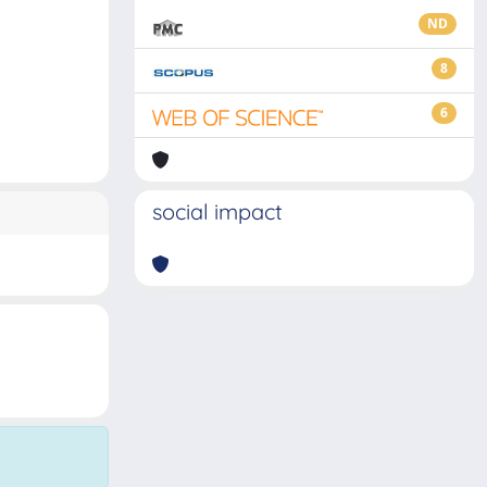
ND
8
6
social impact