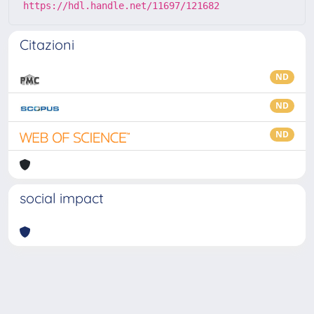
https://hdl.handle.net/11697/121682
Citazioni
ND
ND
ND
social impact
Powered by
IRIS
-
about IRIS
-