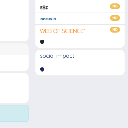
ND
ND
ND
social impact