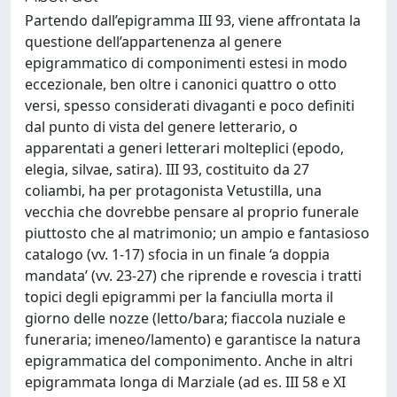
Partendo dall’epigramma III 93, viene affrontata la
questione dell’appartenenza al genere
epigrammatico di componimenti estesi in modo
eccezionale, ben oltre i canonici quattro o otto
versi, spesso considerati divaganti e poco definiti
dal punto di vista del genere letterario, o
apparentati a generi letterari molteplici (epodo,
elegia, silvae, satira). III 93, costituito da 27
coliambi, ha per protagonista Vetustilla, una
vecchia che dovrebbe pensare al proprio funerale
piuttosto che al matrimonio; un ampio e fantasioso
catalogo (vv. 1-17) sfocia in un finale ‘a doppia
mandata’ (vv. 23-27) che riprende e rovescia i tratti
topici degli epigrammi per la fanciulla morta il
giorno delle nozze (letto/bara; fiaccola nuziale e
funeraria; imeneo/lamento) e garantisce la natura
epigrammatica del componimento. Anche in altri
epigrammata longa di Marziale (ad es. III 58 e XI