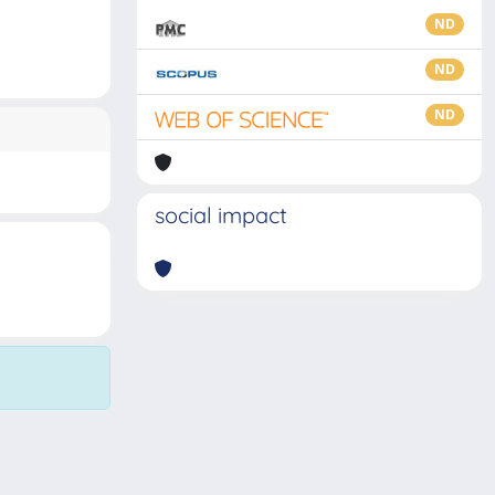
ND
ND
ND
social impact