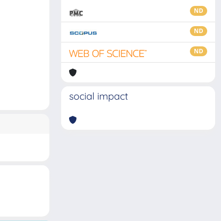
ND
ND
ND
social impact