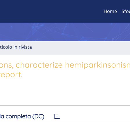
Home
Sfo
ticolo in rivista
tions, characterize hemiparkinsonis
eport.
a completa (DC)