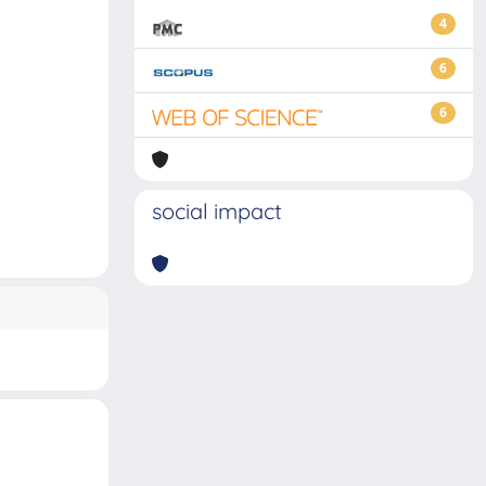
4
6
6
social impact