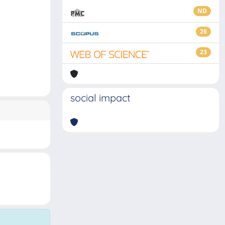
ND
26
23
social impact