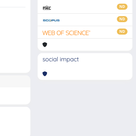
ND
ND
ND
social impact