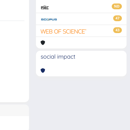
ND
47
43
social impact