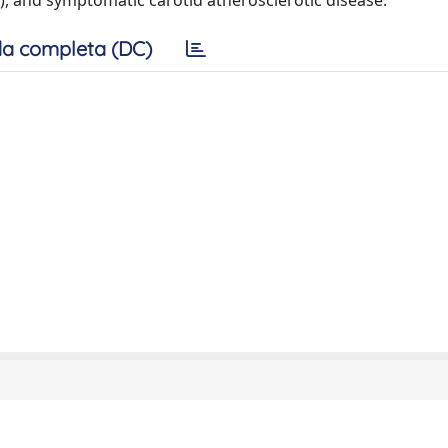
, and symptomatic carotid atherosclerotic disease.
a completa (DC)