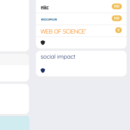
ND
ND
9
social impact