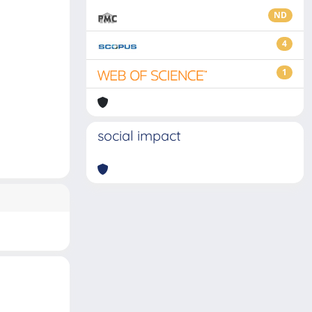
ND
4
1
social impact