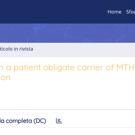
Home
Sfo
ticolo in rivista
n a patient obligate carrier of MT
ion
a completa (DC)