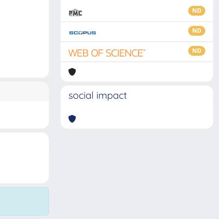
ND
ND
ND
social impact