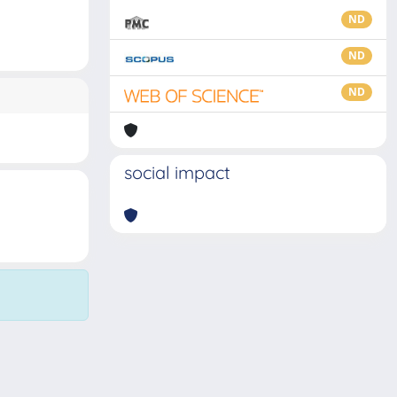
ND
ND
ND
social impact