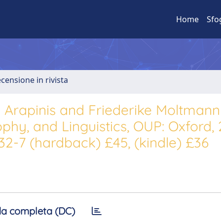
Home
Sfo
ecensione in rivista
 Arapinis and Friederike Moltmann 
ophy, and Linguistics, OUP: Oxford, 
-32-7 (hardback) £45, (kindle) £36
a completa (DC)