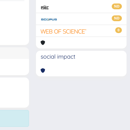
ND
ND
0
social impact