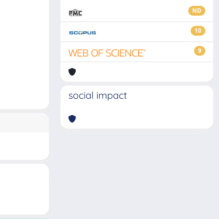
ND
10
9
social impact