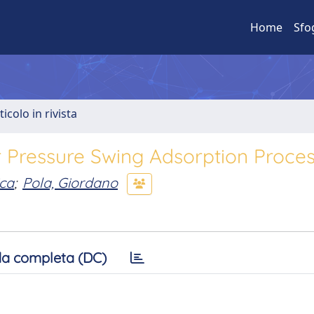
Home
Sfo
ticolo in rivista
or Pressure Swing Adsorption Proce
ica
;
Pola, Giordano
a completa (DC)