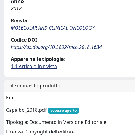
Anno
2018
Rivista
MOLECULAR AND CLINICAL ONCOLOGY
Codice DOI
https://dx.doi.org/10.3892/mco.2018.1634
Appare nelle tipologie:
1.1 Articolo in rivista
File in questo prodotto:
File
Capalbo_2018.pdf
accesso aperto
Tipologia: Documento in Versione Editoriale
Licenza: Copyright dell'editore