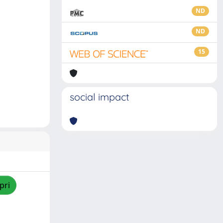
ND
ND
15
social impact
pri