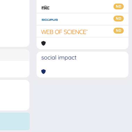
ND
ND
ND
social impact