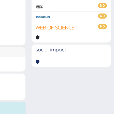
ND
ND
ND
social impact