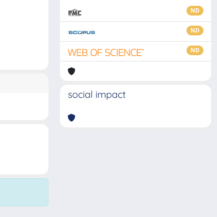
ND
ND
ND
social impact