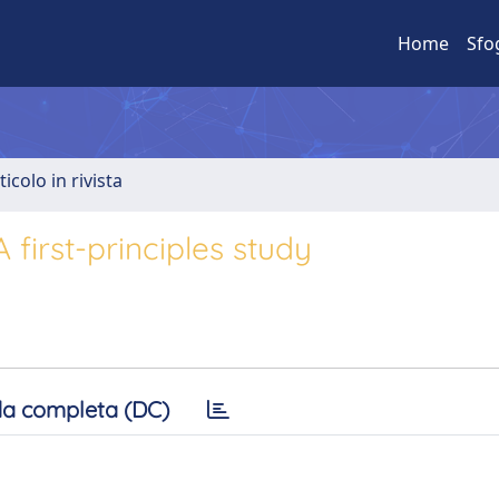
Home
Sfo
ticolo in rivista
 first-principles study
a completa (DC)