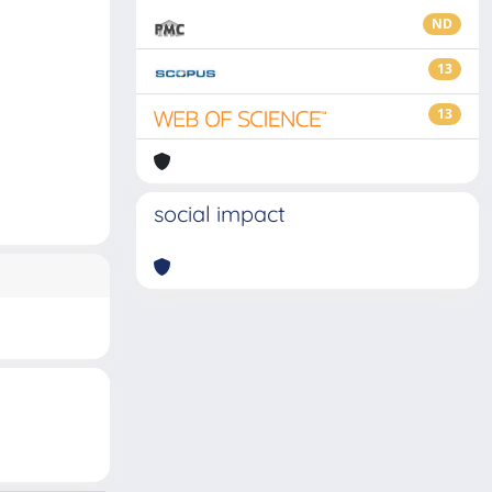
ND
13
13
social impact