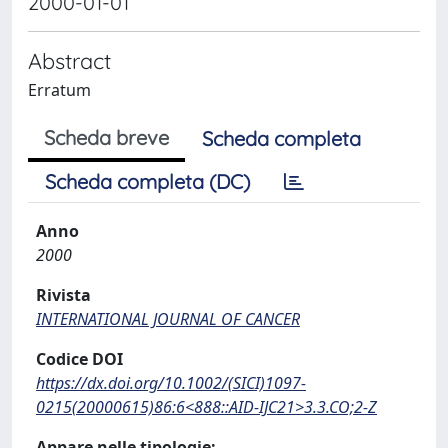
2000-01-01
Abstract
Erratum
Scheda breve
Scheda completa
Scheda completa (DC)
Anno
2000
Rivista
INTERNATIONAL JOURNAL OF CANCER
Codice DOI
https://dx.doi.org/10.1002/(SICI)1097-
0215(20000615)86:6<888::AID-IJC21>3.3.CO;2-Z
Appare nelle tipologie: