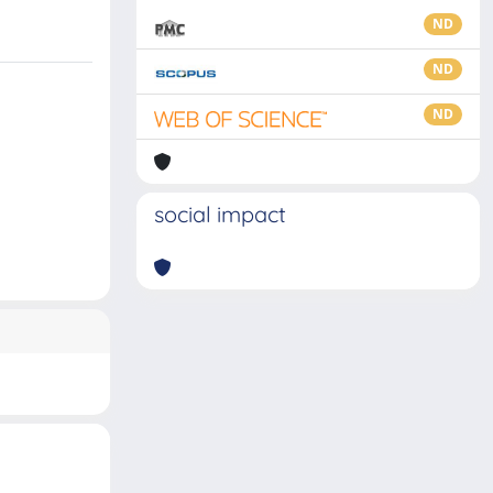
ND
ND
ND
social impact