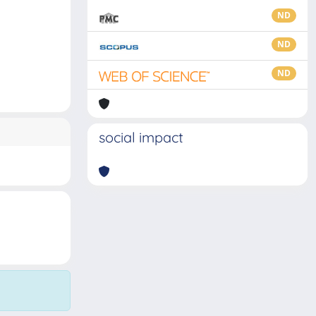
ND
ND
ND
social impact