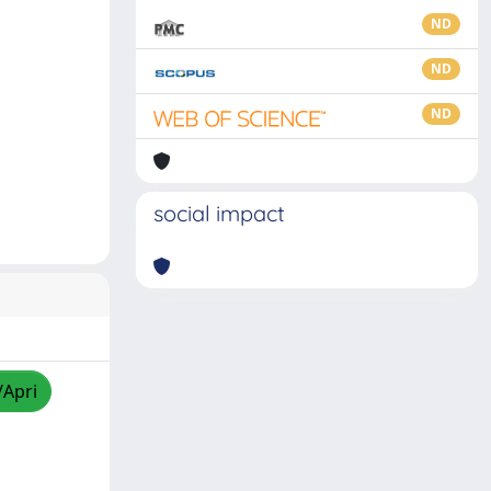
ND
ND
ND
social impact
/Apri