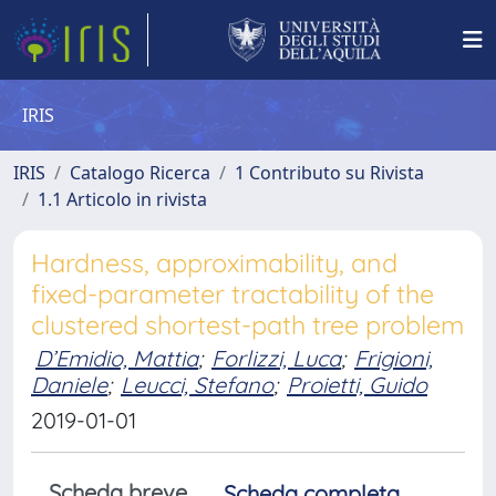
IRIS
IRIS
Catalogo Ricerca
1 Contributo su Rivista
1.1 Articolo in rivista
Hardness, approximability, and
fixed-parameter tractability of the
clustered shortest-path tree problem
D’Emidio, Mattia
;
Forlizzi, Luca
;
Frigioni,
Daniele
;
Leucci, Stefano
;
Proietti, Guido
2019-01-01
Scheda breve
Scheda completa