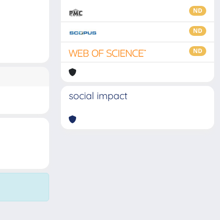
ND
ND
ND
social impact