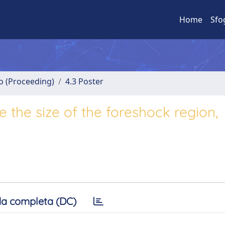
Home
Sfo
no (Proceeding)
4.3 Poster
e the size of the foreshock region,
a completa (DC)