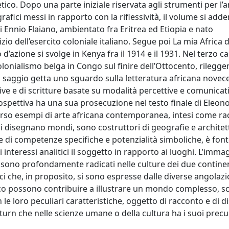
co. Dopo una parte iniziale riservata agli strumenti per l’an
fici messi in rapporto con la riflessività, il volume si adde
 Ennio Flaiano, ambientato fra Eritrea ed Etiopia e nato
vizio dell’esercito coloniale italiano. Segue poi La mia Africa 
ro d’azione si svolge in Kenya fra il 1914 e il 1931. Nel terzo c
lonialismo belga in Congo sul finire dell’Ottocento, rilegge
o saggio getta uno sguardo sulla letteratura africana novec
ive e di scritture basate su modalità percettive e comunica
pettiva ha una sua prosecuzione nel testo finale di Eleono
verso esempi di arte africana contemporanea, intesi come rac
ori disegnano mondi, sono costruttori di geografie e architett
ce di competenze specifiche e potenzialità simboliche, è font
interessi analitici il soggetto in rapporto ai luoghi. L’imma
a sono profondamente radicati nelle culture dei due continen
i che, in proposito, si sono espresse dalle diverse angolazi
rafico possono contribuire a illustrare un mondo complesso, 
 le loro peculiari caratteristiche, oggetto di racconto e di di
urn che nelle scienze umane o della cultura ha i suoi precu