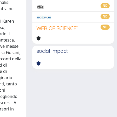
alisi
ND
ntra nei
ND
di Karen
aso,
ND
ndo il
entesca,
tive messe
social impact
ra Fiorani,
conti della
i di
e di
ginario
ti, tanto
oni
scegliendo
scorsi. A
rsori in