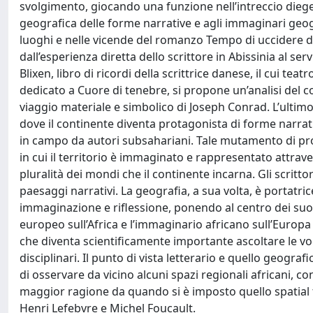
svolgimento, giocando una funzione nell’intreccio diegeti
geografica delle forme narrative e agli immaginari geogra
luoghi e nelle vicende del romanzo Tempo di uccidere di
dall’esperienza diretta dello scrittore in Abissinia al ser
Blixen, libro di ricordi della scrittrice danese, il cui teat
dedicato a Cuore di tenebre, si propone un’analisi del co
viaggio materiale e simbolico di Joseph Conrad. L’ultim
dove il continente diventa protagonista di forme narrat
in campo da autori subsahariani. Tale mutamento di pros
in cui il territorio è immaginato e rappresentato attra
pluralità dei mondi che il continente incarna. Gli scritt
paesaggi narrativi. La geografia, a sua volta, è portatri
immaginazione e riflessione, ponendo al centro dei suoi 
europeo sull’Africa e l’immaginario africano sull’Europ
che diventa scientificamente importante ascoltare le voc
disciplinari. Il punto di vista letterario e quello geog
di osservare da vicino alcuni spazi regionali africani, con
maggior ragione da quando si è imposto quello spatial t
Henri Lefebvre e Michel Foucault.